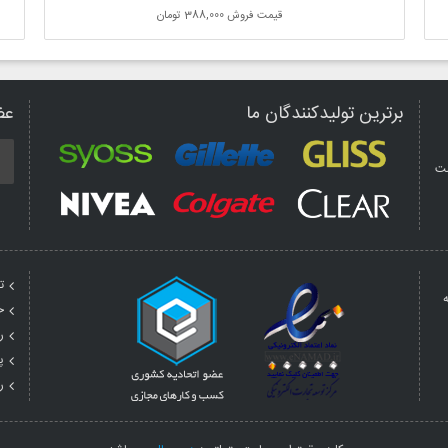
قیمت فروش
388,000 تومان
برترین تولیدکنندگان ما
عض
مت
ت
ه
ح
ر
پ
ر