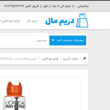
پشتیبانی : 10 صبح الی 8 بعد از ظهر از طریق تلفن 09039576277
دریم مال
لوازم بهداشتی
بخش کاربری
لوازم بهداشتی
اسپری Loreal مدل Shirt Protect