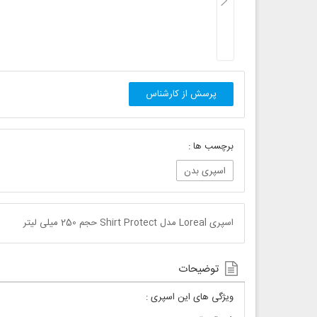
پرسش از کارشناس
برچسب ها :
اسپری بدن
اسپری Loreal مدل Shirt Protect حجم 250 میلی لیتر
توضیحات
ویژگی های این اسپری :