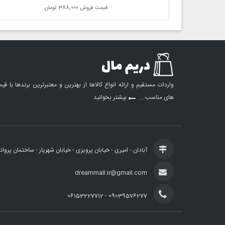
قیمت فروش
388,000 تومان
واردات مستقیم و ارائه انواع کالاها از بهترین و معتبرترین برندها با قی
های مناسب ...
بیشتر بخوانید
آبادان - امیری - خیابان پرویزی - خیابان شهریار - ساختمان پروان
dreammall.ir@gmail.com
09039576277 - 06153227712