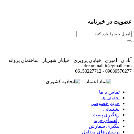
عضویت در خبرنامه
آبادان - امیری - خیابان پرویزی - خیابان شهریار - ساختمان پروانه
dreammall.ir@gmail.com
09039576277 - 06153227712
تماس با ما
تخفیف ها
حریم خصوصی
پشتیبانی
رهگیری پست
راهنمای خرید
پیگیری سفارش
پرسش های متداول