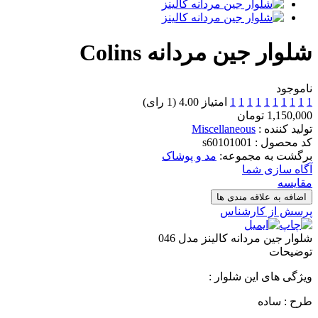
شلوار جین مردانه Colins
ناموجود
1
1
1
1
1
1
1
1
1
1
امتیاز 4.00 (1 رای)
1,150,000 تومان
تولید کننده :
Miscellaneous
کد محصول : s60101001
برگشت به مجموعه:
مد و پوشاک
آگاه سازی شما
مقایسه
اضافه به علاقه مندی ها
پرسش از کارشناس
شلوار جین مردانه کالینز مدل 046
توضیحات
ویژگی های این شلوار :
طرح : ساده