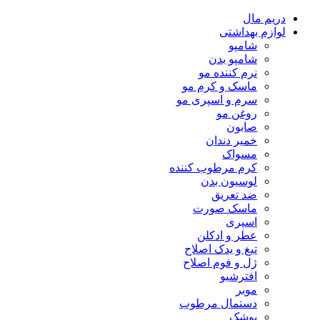
دریم مال
لوازم بهداشتی
شامپو
شامپو بدن
نرم کننده مو
ماسک و کرم مو
سرم و اسپری مو
روغن مو
صابون
خمیر دندان
مسواک
کرم مرطوب کننده
لوسیون بدن
ضد تعریق
ماسک صورت
اسپری
عطر و ادکلن
تیغ و یدک اصلاح
ژل و فوم اصلاح
افترشیو
موبر
دستمال مرطوب
پوشک