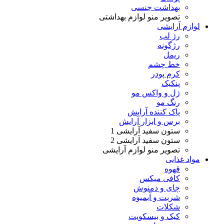
بهداشت جنسی
تصویر منو لوازم بهداشتی
لوازم آرایشی
رژ لب
رژگونه
ریمل
خط چشم
کرم پودر
پنکیک
ژل و واکس مو
رنگ مو
پاک کننده آرایش
برس و ابزار آرایش
ستون سفید آرایشی 1
ستون سفید آرایشی 2
تصویر منو لوازم آرایشی
مواد غذایی
قهوه
کافی میکس
چای و دمنوش
شربت و آبمیوه
شکلات
کیک و بیسکویت