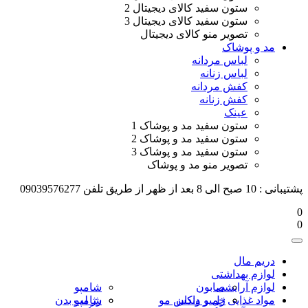
ستون سفید کالای دیجیتال 2
ستون سفید کالای دیجیتال 3
تصویر منو کالای دیجیتال
مد و پوشاک
لباس مردانه
لباس زنانه
کفش مردانه
کفش زنانه
عینک
ستون سفید مد و پوشاک 1
ستون سفید مد و پوشاک 2
ستون سفید مد و پوشاک 3
تصویر منو مد و پوشاک
پشتیبانی : 10 صبح الی 8 بعد از ظهر از طریق تلفن 09039576277
0
0
دریم مال
لوازم بهداشتی
لوازم آرایشی
صابون
شامپو
مواد غذایی
خمیر دندان
ژل و واکس مو
رژ لب
شامپو بدن