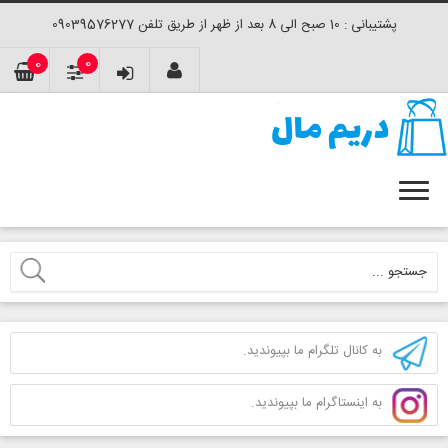
پشتیبانی : 10 صبح الی 8 بعد از ظهر از طریق تلفن 09039576277
0
0
به کانال تلگرام ما بپیوندید.
به اینستاگرام ما بپیوندید.