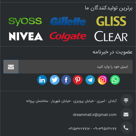
برترین تولیدکنندگان ما
عضویت در خبرنامه
آبادان - امیری - خیابان پرویزی - خیابان شهریار - ساختمان پروانه
dreammall.ir@gmail.com
09039576277 - 06153227712