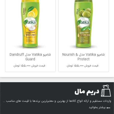
شامپو Vatika مدل Nourish &
شامپو Vatika مدل Dandruff
Guard
Protect
قیمت فروش
155,000 تومان
قیمت فروش
155,000 تومان
واردات مستقیم و ارائه انواع کالاها از بهترین و معتبرترین برندها با قیمت های مناسب ...
بیشتر بخوانید