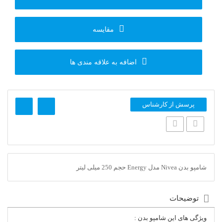
مقایسه
اضافه به علاقه مندی ها
پرسش از کارشناس
شامپو بدن Nivea مدل Energy حجم 250 میلی لیتر
توضیحات
ویژگی های این شامپو بدن :