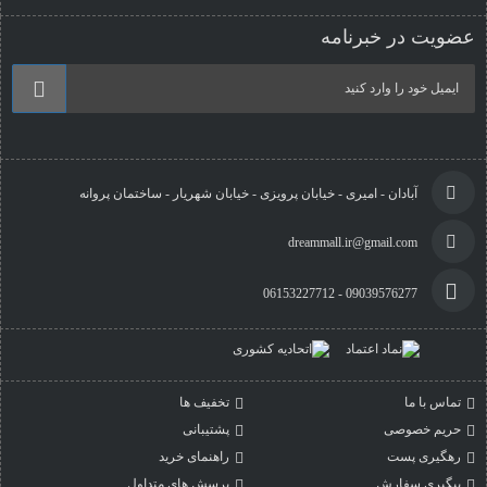
عضویت در خبرنامه
آبادان - امیری - خیابان پرویزی - خیابان شهریار - ساختمان پروانه
dreammall.ir@gmail.com
09039576277 - 06153227712
تماس با ما
تخفیف ها
حریم خصوصی
پشتیبانی
رهگیری پست
راهنمای خرید
پیگیری سفارش
پرسش های متداول