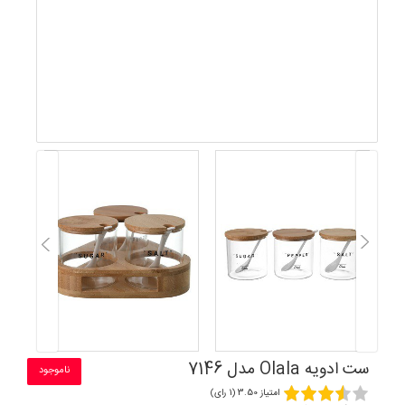
ست ادویه Olala مدل 7146
ناموجود
امتیاز 3.50 (1 رای)