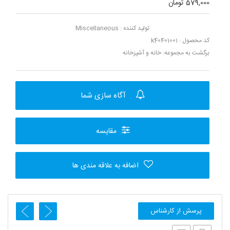
579,000 تومان
تولید کننده :
Miscellaneous
کد محصول : k40401001
برگشت به مجموعه:
خانه و آشپزخانه
آگاه سازی شما
مقایسه
اضافه به علاقه مندی ها
پرسش از کارشناس