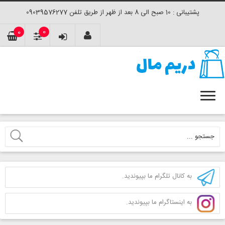
پشتیبانی : 10 صبح الی 8 بعد از ظهر از طریق تلفن 09039576277
0
0
به کانال تلگرام ما بپیوندید.
به اینستاگرام ما بپیوندید.