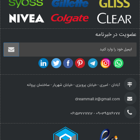
عضویت در خبرنامه
آبادان - امیری - خیابان پرویزی - خیابان شهریار - ساختمان پروانه
dreammall.ir@gmail.com
09039576277 - 06153227712