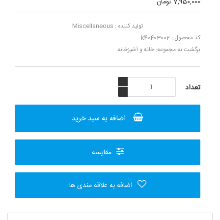
7,950,000 تومان
تولید کننده :
Miscellaneous
کد محصول : k40403002
برگشت به مجموعه:
خانه و آشپزخانه
اضافه به سبد خرید
مقایسه
اضافه به علاقه مندی ها