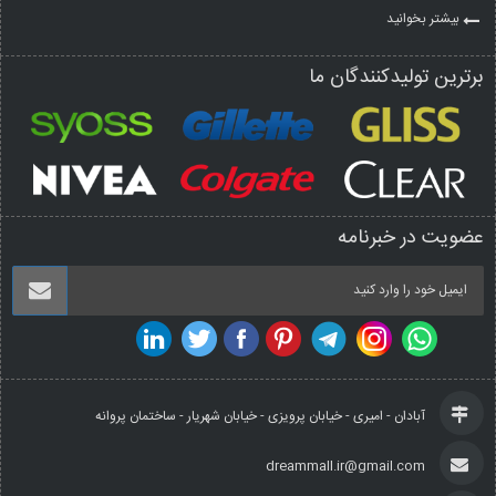
بیشتر بخوانید
برترین تولیدکنندگان ما
عضویت در خبرنامه
آبادان - امیری - خیابان پرویزی - خیابان شهریار - ساختمان پروانه
dreammall.ir@gmail.com