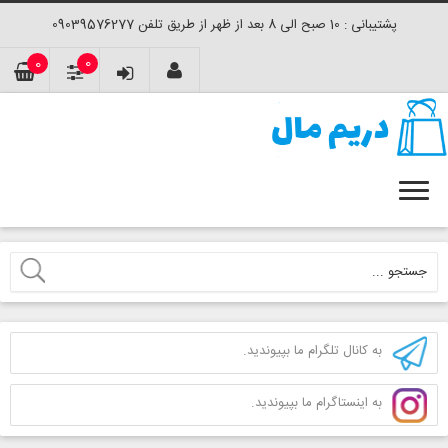
پشتیبانی : 10 صبح الی 8 بعد از ظهر از طریق تلفن 09039576277
0
0
به کانال تلگرام ما بپیوندید.
به اینستاگرام ما بپیوندید.