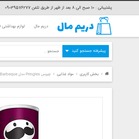
پشتیبانی : 10 صبح الی 8 بعد از ظهر از طریق تلفن 09039576277
دریم مال
لوازم بهداشتی
بخش کاربری
مواد غذایی
چیپس Pringles مدل Barbeque