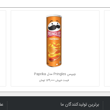
چیپس Pringles مدل Paprika
قیمت فروش
139,000 تومان
برترین تولیدکنندگان ما
عض