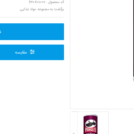
کد محصول : f30801002
برگشت به مجموعه:
مواد غذایی
مقایسه