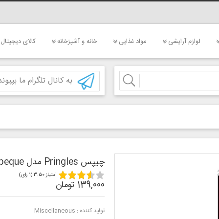
لوازم آرایشی
مواد غذایی
خانه و آشپزخانه
کالای دیجیتال
به کانال تلگرام ما بپیوند
چیپس Pringles مدل Barbeque
امتیاز 3.50 (1 رای)
139,000 تومان
تولید کننده :
Miscellaneous