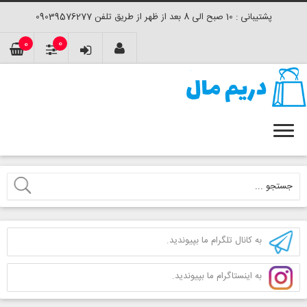
پشتیبانی : 10 صبح الی 8 بعد از ظهر از طریق تلفن 09039576277
0
0
به کانال تلگرام ما بپیوندید.
به اینستاگرام ما بپیوندید.