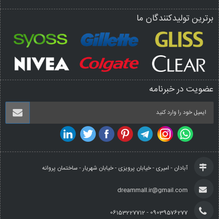
برترین تولیدکنندگان ما
عضویت در خبرنامه
آبادان - امیری - خیابان پرویزی - خیابان شهریار - ساختمان پروانه
dreammall.ir@gmail.com
09039576277 - 06153227712