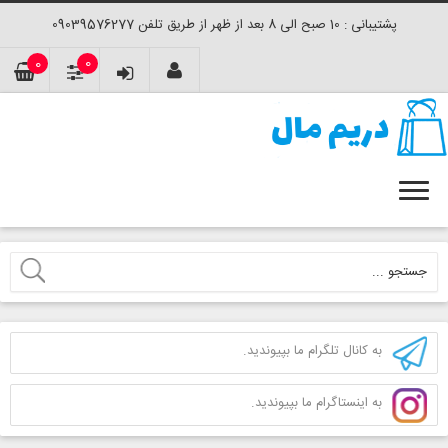
پشتیبانی : 10 صبح الی 8 بعد از ظهر از طریق تلفن 09039576277
0
0
به کانال تلگرام ما بپیوندید.
به اینستاگرام ما بپیوندید.