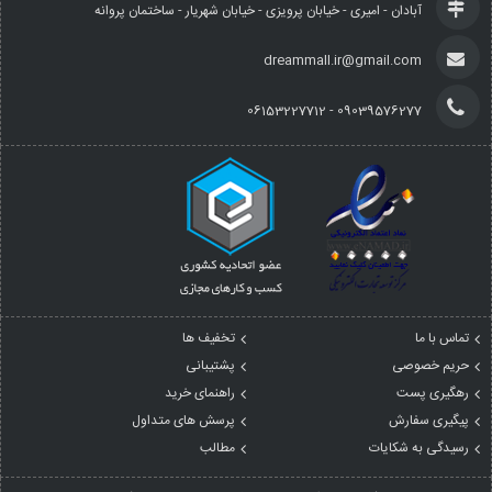
آبادان - امیری - خیابان پرویزی - خیابان شهریار - ساختمان پروانه
dreammall.ir@gmail.com
09039576277 - 06153227712
تماس با ما
تخفیف ها
حریم خصوصی
پشتیبانی
رهگیری پست
راهنمای خرید
پیگیری سفارش
پرسش های متداول
رسیدگی به شکایات
مطالب