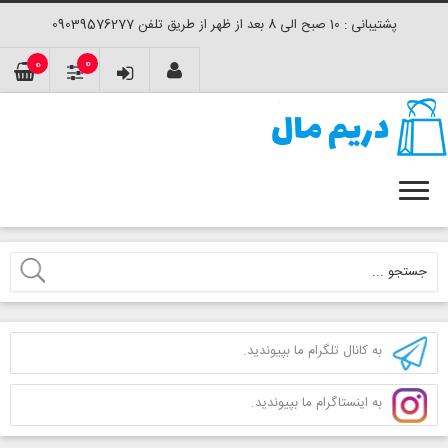
پشتیبانی : 10 صبح الی 8 بعد از ظهر از طریق تلفن 09039576277
0
0
به کانال تلگرام ما بپیوندید.
به اینستاگرام ما بپیوندید.