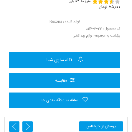
امتیاز 3.50 (1 رای)
55,000 تومان
تولید کننده :
Rexona
کد محصول : c11402022
برگشت به مجموعه:
لوازم بهداشتی
آگاه سازی شما
مقایسه
اضافه به علاقه مندی ها
پرسش از کارشناس