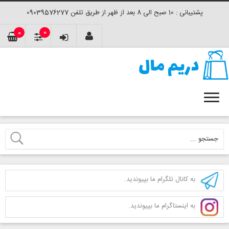
پشتیبانی : 10 صبح الی 8 بعد از ظهر از طریق تلفن 09039576277
0
0
به کانال تلگرام ما بپیوندید.
به اینستاگرام ما بپیوندید.