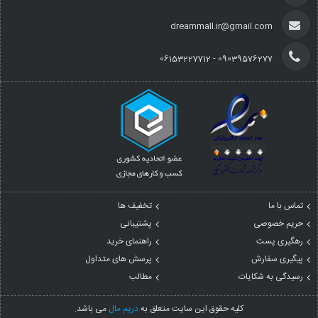
dreammall.ir@gmail.com
09039576277 - 06153227712
تماس با ما
تخفیف ها
حریم خصوصی
پشتیبانی
رهگیری پست
راهنمای خرید
پیگیری سفارش
پرسش های متداول
رسیدگی به شکایات
مطالب
کليه حقوق اين سايت متعلق به
دریم مال
می باشد.