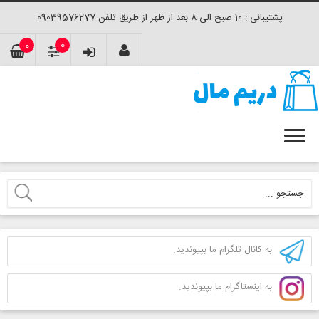
پشتیبانی : 10 صبح الی 8 بعد از ظهر از طریق تلفن 09039576277
0
0
به کانال تلگرام ما بپیوندید.
به اینستاگرام ما بپیوندید.