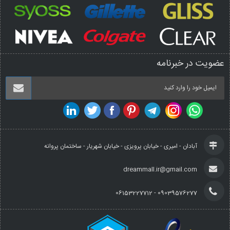
عضویت در خبرنامه
آبادان - امیری - خیابان پرویزی - خیابان شهریار - ساختمان پروانه
dreammall.ir@gmail.com
09039576277 - 06153227712