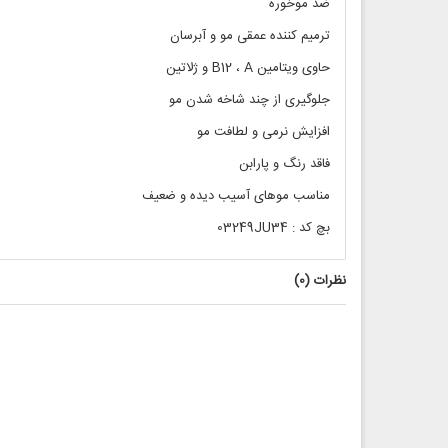
ضد موخوره
ترمیم کننده عمقی مو و آبرسان
حاوی ویتامین B12 ، A و ژلاتین
جلوگیری از چند شاخه شدن مو
افزایش نرمی و لطافت مو
فاقد رنگ و پارابن
مناسب موهای آسیب دیده و ضعیف
بچ کد : 03249JU34
نظرات (
0
)