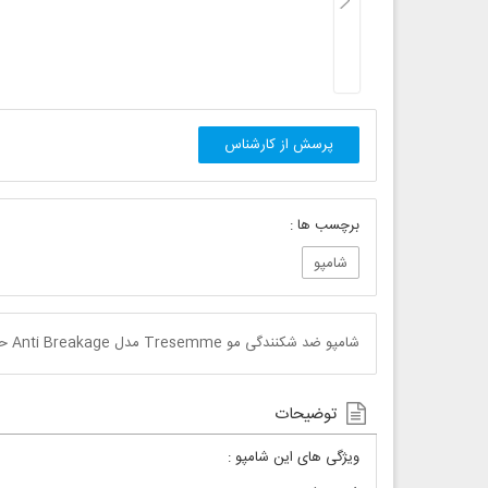
پرسش از کارشناس
برچسب ها :
شامپو
شامپو ضد شکنندگی مو Tresemme مدل Anti Breakage حجم 828 میلی لیتر
توضیحات
ویژگی های این شامپو :