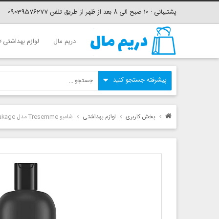
پشتیبانی : 10 صبح الی 8 بعد از ظهر از طریق تلفن 09039576277
دریم مال
لوازم بهداشتی
بخش کاربری
لوازم بهداشتی
شامپو Tresemme مدل Anti Breakage