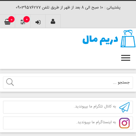
پشتیبانی : 10 صبح الی 8 بعد از ظهر از طریق تلفن 09039576277
0
0
به کانال تلگرام ما بپیوندید.
به اینستاگرام ما بپیوندید.