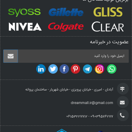
عضویت در خبرنامه
آبادان - امیری - خیابان پرویزی - خیابان شهریار - ساختمان پروانه
dreammall.ir@gmail.com
09039576277 - 06153227712