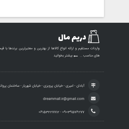
واردات مستقیم و ارائه انواع کالاها از بهترین و معتبرترین برندها با قی
های مناسب ...
بیشتر بخوانید
آبادان - امیری - خیابان پرویزی - خیابان شهریار - ساختمان پروان
dreammall.ir@gmail.com
09039576277 - 06153227712