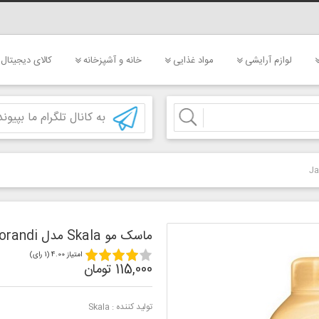
لوازم آرایشی
مواد غذایی
خانه و آشپزخانه
کالای دیجیتال
به کانال تلگرام ما بپیوند
ماسک مو Skala مدل Jaborandi
امتیاز 4.00 (1 رای)
115,000 تومان
تولید کننده :
Skala