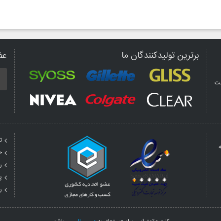
برترین تولیدکنندگان ما
عض
مت
ت
ه
ح
ر
پ
ر