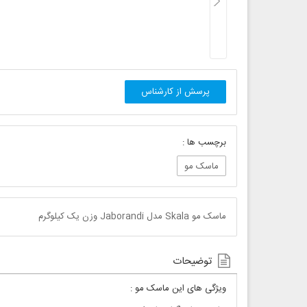
پرسش از کارشناس
برچسب ها :
ماسک مو
ماسک مو Skala مدل Jaborandi وزن یک کیلوگرم
توضیحات
ویژگی های این ماسک مو :