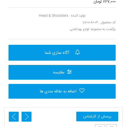
227,000 تومان
تولید کننده :
Head & Shoulders
کد محصول : c10108006
برگشت به مجموعه:
لوازم بهداشتی
آگاه سازی شما
مقایسه
اضافه به علاقه مندی ها
پرسش از کارشناس