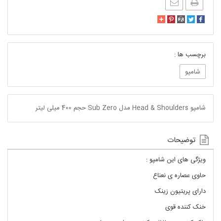
برچسب ها :
شامپو
شامپو Head & Shoulders مدل Sub Zero حجم 400 میلی لیتر
توضیحات
ویژگی های این شامپو :
حاوی عصاره ی نعناع
دارای پریتیون زینک
خنک کننده قوی