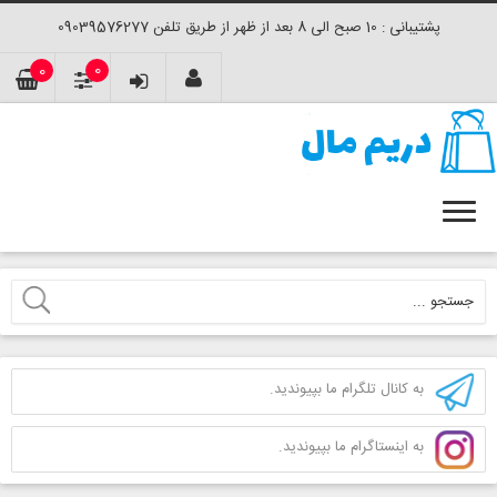
پشتیبانی : 10 صبح الی 8 بعد از ظهر از طریق تلفن 09039576277
0
0
به کانال تلگرام ما بپیوندید.
به اینستاگرام ما بپیوندید.