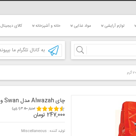
لوازم آرایشی
مواد غذایی
خانه و آشپزخانه
کالای دیجیتال
به کانال تلگرام ما بپیوند
چای Alwazah مدل Swan وزن 200 گرم
امتیاز 4.50 (1 رای)
247,000 تومان
تولید کننده :
Miscellaneous