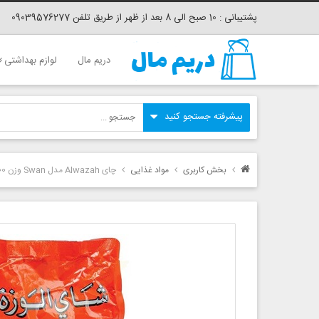
پشتیبانی : 10 صبح الی 8 بعد از ظهر از طریق تلفن 09039576277
دریم مال
لوازم بهداشتی
بخش کاربری
مواد غذایی
چای Alwazah مدل Swan وزن 200 گرم