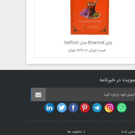
چای Bharmal مدل Saffron
قیمت فروش
329,000 تومان
ویت در خبرنامه
ماس با ما
تخفیف ها