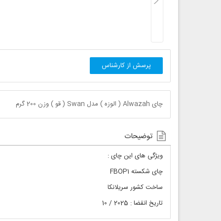
پرسش از کارشناس
چای Alwazah ( الوزه ) مدل Swan ( قو ) وزن 200 گرم
توضیحات
ویژگی های این چای :
چای شکسته FBOP1
ساخت کشور سریلانکا
تاریخ انقضا : 2025 / 10