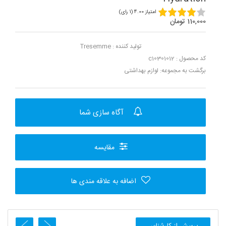
امتیاز 4.00 (1 رای)
110,000 تومان
تولید کننده :
Tresemme
کد محصول : c10301012
برگشت به مجموعه:
لوازم بهداشتی
آگاه سازی شما
مقایسه
اضافه به علاقه مندی ها
پرسش از کارشناس