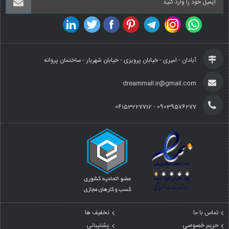
آبادان - امیری - خیابان پرویزی - خیابان شهریار - ساختمان پروانه
dreammall.ir@gmail.com
09039576277 - 06153227712
تماس با ما
تخفیف ها
حریم خصوصی
پشتیبانی