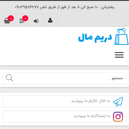
پشتیبانی : 10 صبح الی 8 بعد از ظهر از طریق تلفن 09039576277
0
0
به کانال تلگرام ما بپیوندید.
به اینستاگرام ما بپیوندید.