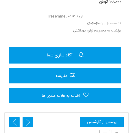
199,000 تومان
تولید کننده :
Tresemme
کد محصول : c10404001
برگشت به مجموعه:
لوازم بهداشتی
آگاه سازی شما
مقایسه
اضافه به علاقه مندی ها
پرسش از کارشناس