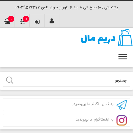
پشتیبانی : 10 صبح الی 8 بعد از ظهر از طریق تلفن 09039576277
0
0
به کانال تلگرام ما بپیوندید.
به اینستاگرام ما بپیوندید.