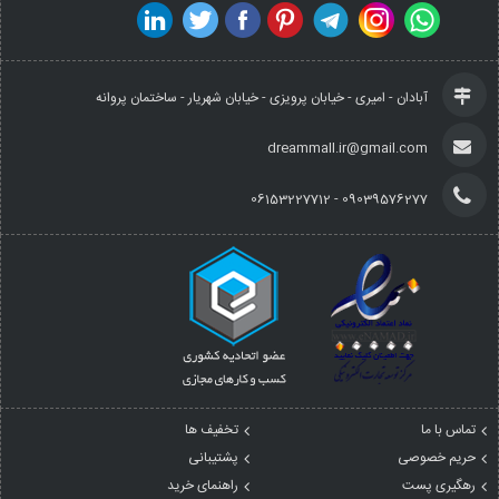
آبادان - امیری - خیابان پرویزی - خیابان شهریار - ساختمان پروانه
dreammall.ir@gmail.com
09039576277 - 06153227712
تماس با ما
تخفیف ها
حریم خصوصی
پشتیبانی
رهگیری پست
راهنمای خرید