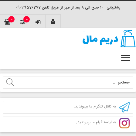
پشتیبانی : 10 صبح الی 8 بعد از ظهر از طریق تلفن 09039576277
0
0
به کانال تلگرام ما بپیوندید.
به اینستاگرام ما بپیوندید.