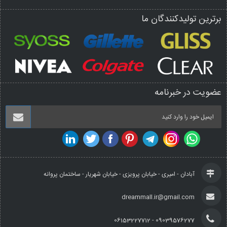
برترین تولیدکنندگان ما
عضویت در خبرنامه
آبادان - امیری - خیابان پرویزی - خیابان شهریار - ساختمان پروانه
dreammall.ir@gmail.com
09039576277 - 06153227712