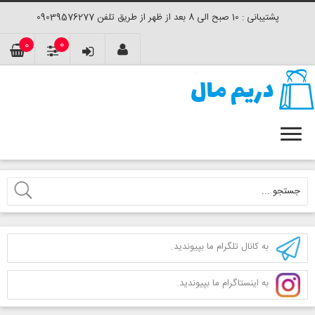
پشتیبانی : 10 صبح الی 8 بعد از ظهر از طریق تلفن 09039576277
0
0
به کانال تلگرام ما بپیوندید.
به اینستاگرام ما بپیوندید.