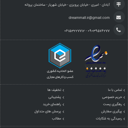
آبادان - امیری - خیابان پرویزی - خیابان شهریار - ساختمان پروانه
dreammall.ir@gmail.com
09039576277 - 06153227712
تماس با ما
تخفیف ها
حریم خصوصی
پشتیبانی
رهگیری پست
راهنمای خرید
پیگیری سفارش
پرسش های متداول
رسیدگی به شکایات
مطالب