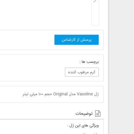
پرسش از کارشناس
برچسب ها :
کرم مرطوب کننده
ژل Vaseline مدل Original حجم 100 میلی لیتر
توضیحات
ویژگی های این ژل :