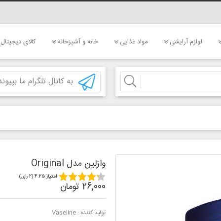
لوازم آرایشی
مواد غذایی
خانه و آشپزخانه
کالای دیجیتال
به کانال تلگرام ما بپیوند
وازلین مدل Original
امتیاز 4.25 (2 رای)
26,000 تومان
تولید کننده :
Vaseline