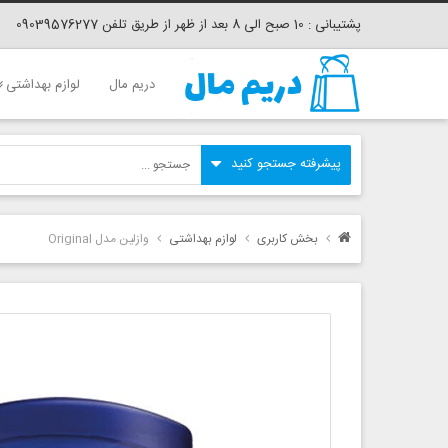
پشتیبانی : 10 صبح الی 8 بعد از ظهر از طریق تلفن 09039576277
دریم مال
لوازم بهداشتی
بخش کاربری
لوازم بهداشتی
وازلین مدل Original