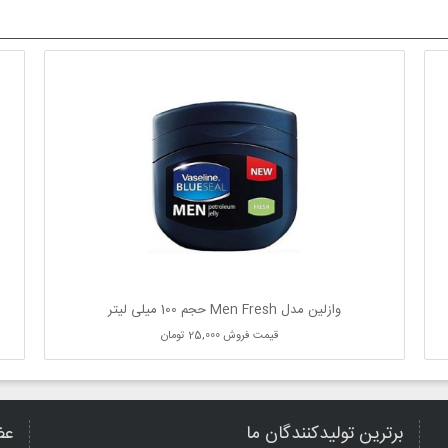
وازلین مدل Men Fresh حجم 100 میلی لیتر
قیمت فروش
25,000 تومان
برترین تولیدکنندگان ما
عض