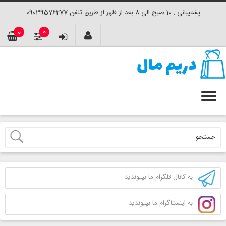
پشتیبانی : 10 صبح الی 8 بعد از ظهر از طریق تلفن 09039576277
0
0
به کانال تلگرام ما بپیوندید.
به اینستاگرام ما بپیوندید.