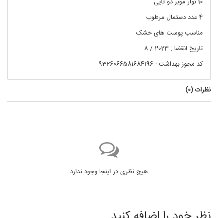
10 نوار موبر دو تایی
4 عدد دستمال مرطوب
مناسب پوست های خشک
تاریخ انقضا : 2023 / 8
کد مجوز بهداشت : 9326066581684196
نظرات (
0
)
هیچ نظری در اینجا وجود ندارد
نظر خود را اضافه کنید.