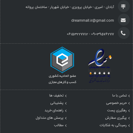
آبادان - امیری - خیابان پرویزی - خیابان شهریار - ساختمان پروانه
dreammall.ir@gmail.com
09039576277 - 06153227712
تماس با ما
تخفیف ها
حریم خصوصی
پشتیبانی
رهگیری پست
راهنمای خرید
پیگیری سفارش
پرسش های متداول
رسیدگی به شکایات
مطالب