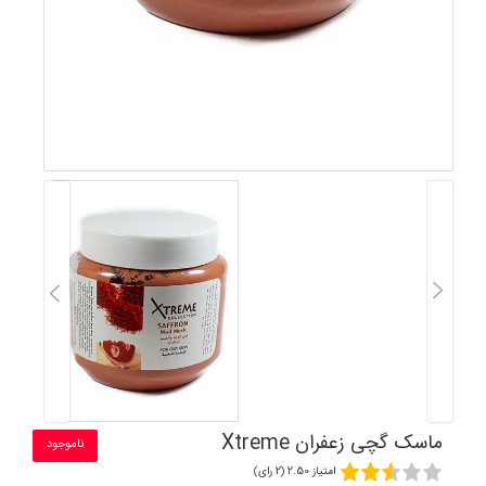
ماسک گچی زعفران Xtreme
ناموجود
امتیاز 2.50 (2 رای)