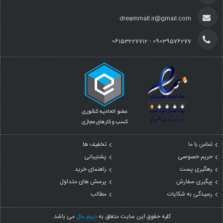
dreammall.ir@gmail.com
09039576277 - 06153227712
تماس با ما
تخفیف ها
حریم خصوصی
پشتیبانی
رهگیری پست
راهنمای خرید
پیگیری سفارش
پرسش های متداول
رسیدگی به شکایات
مطالب
کليه حقوق اين سايت متعلق به
دریم مال
می باشد.