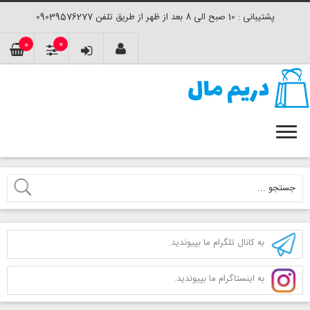
پشتیبانی : 10 صبح الی 8 بعد از ظهر از طریق تلفن 09039576277
0
0
به کانال تلگرام ما بپیوندید.
به اینستاگرام ما بپیوندید.