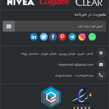
عضویت در خبرنامه
آبادان - امیری - خیابان پرویزی - خیابان شهریار - ساختمان پروانه
dreammall.ir@gmail.com
09039576277 - 06153227712