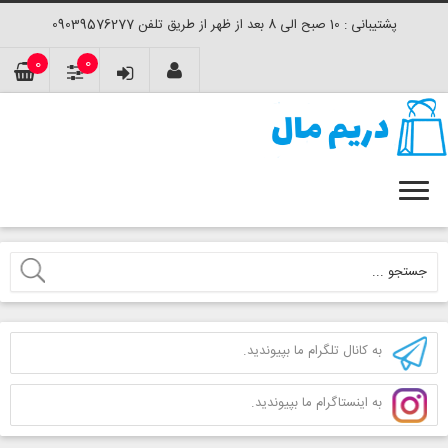
پشتیبانی : 10 صبح الی 8 بعد از ظهر از طریق تلفن 09039576277
0
0
به کانال تلگرام ما بپیوندید.
به اینستاگرام ما بپیوندید.