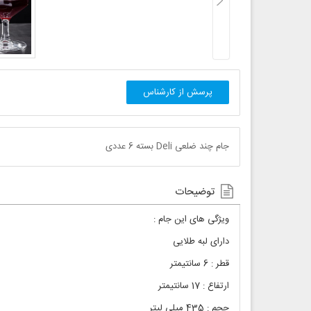
پرسش از کارشناس
جام چند ضلعی Deli بسته 6 عددی
توضیحات
ویژگی های این جام :
دارای لبه طلایی
قطر : 6 سانتیمتر
ارتفاع : 17 سانتیمتر
حجم : 435 میلی لیتر