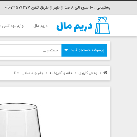
پشتیبانی : 10 صبح الی 8 بعد از ظهر از طریق تلفن 09039576277
دریم مال
لوازم بهداشتی
بخش کاربری
خانه و آشپزخانه
جام چند ضلعی Deli