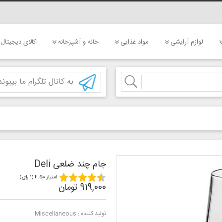
لوازم آرایشی
مواد غذایی
خانه و آشپزخانه
کالای دیجیتال
به کانال تلگرام ما بپیوند
جام چند ضلعی Deli
امتیاز 4.50 (1 رای)
919,000 تومان
تولید کننده :
Miscellaneous