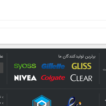
برترین تولیدکنندگان ما
عض
مت
ت
ه
ح