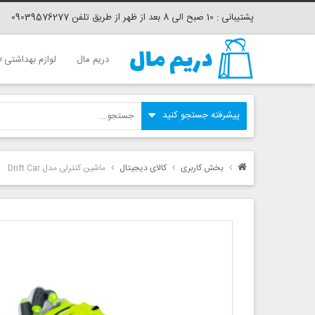
پشتیبانی : 10 صبح الی 8 بعد از ظهر از طریق تلفن 09039576277
دریم مال
لوازم بهداشتی
بخش کاربری
کالای دیجیتال
ماشین کنترلی مدل Drift Car