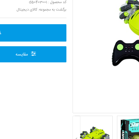
کد محصول : d50403001
برگشت به مجموعه:
کالای دیجیتال
مقایسه