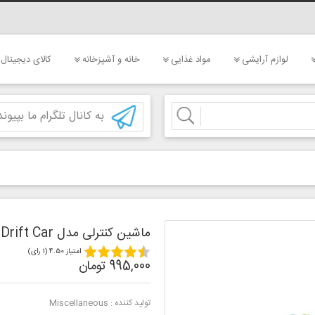
لوازم آرایشی
مواد غذایی
خانه و آشپزخانه
کالای دیجیتال
به کانال تلگرام ما بپیوند
ماشین کنترلی مدل Drift Car
امتیاز 4.50 (1 رای)
995,000 تومان
تولید کننده :
Miscellaneous