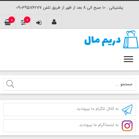
پشتیبانی : 10 صبح الی 8 بعد از ظهر از طریق تلفن 09039576277
0
0
به کانال تلگرام ما بپیوندید.
به اینستاگرام ما بپیوندید.