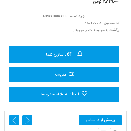
2,349,000 تومان
تولید کننده :
Miscellaneous
کد محصول : d50407001
برگشت به مجموعه:
کالای دیجیتال
آگاه سازی شما
مقایسه
اضافه به علاقه مندی ها
پرسش از کارشناس