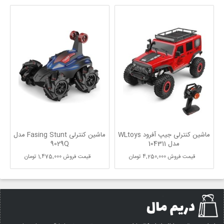
ماشین کنترلی جیپ آفرود WLtoys
ماشین کنترلی Fasing Stunt مدل
مدل 104311
9029Q
قیمت فروش
4,250,000 تومان
قیمت فروش
1,475,000 تومان